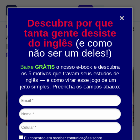
Descubra por que
Início
Inglês
Atividades com o Verbo “To Be”: Praticando o Inglê
tanta gente desiste
Atividades com o Verbo “To Be”:
do inglês
(e como
Praticando o Inglês
não ser um deles!)
Publicado em 28 de abril de 2024
Baixe
GRÁTIS
o nosso e-book e descubra
os 5 motivos que travam seus estudos de
inglês — e como virar esse jogo de um
jeito simples. Preencha os campos abaixo:
Ana Lencioni
Eu concordo em receber comunicações sobre