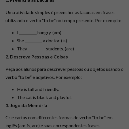
Uma atividade simples é preencher as lacunas em frases
utilizando o verbo “to be” no tempo presente. Por exemplo:
I __________ hungry. (am)
She __________ a doctor. (is)
They __________ students. (are)
2. Descreva Pessoas e Coisas
Peça aos alunos para descrever pessoas ou objetos usando o
verbo “to be” e adjetivos. Por exemplo:
He is tall and friendly.
The cat is black and playful.
3. Jogo da Memória
Crie cartas com diferentes formas do verbo “to be” em
inglês (am, is, are) e suas correspondentes frases