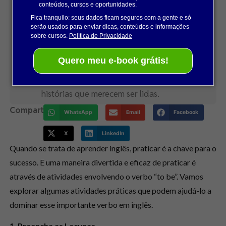
Sou estrategista de comunicação e amante
conteúdos, cursos e oportunidades.
da palavra bem escrita, apaixonada por
Fica tranquilo: seus dados ficam seguros com a gente e só
serão usados para enviar dicas, conteúdos e informações
transformar insights em conteúdo que faz
sobre cursos.
Política de Privacidade
sentido pra quem lê e que gera impacto real.
No meu dia a dia brinco com planejamento,
Quero meu e-book grátis!
criatividade e redação pra construir textos e
ideias que conectam, engajam e contam
histórias que merecem ser lidas.
Compartilhe:
WhatsApp
Email
Facebook
X
LinkedIn
Quando se trata de aprender inglês, praticar é a chave para o
sucesso. E uma maneira divertida e eficaz de praticar é
através de atividades envolvendo o verbo “to be”. Vamos
explorar algumas atividades práticas que podem ajudá-lo a
dominar esse importante verbo em inglês.
1. Preencha as Lacunas