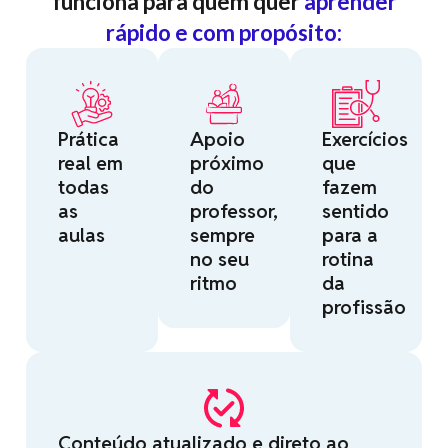
funciona para quem quer
aprender
rápido e com propósito:
Prática
Apoio
Exercícios
real em
próximo
que
todas
do
fazem
as
professor,
sentido
aulas
sempre
para a
no seu
rotina
ritmo
da
profissão
Conteúdo atualizado e direto ao