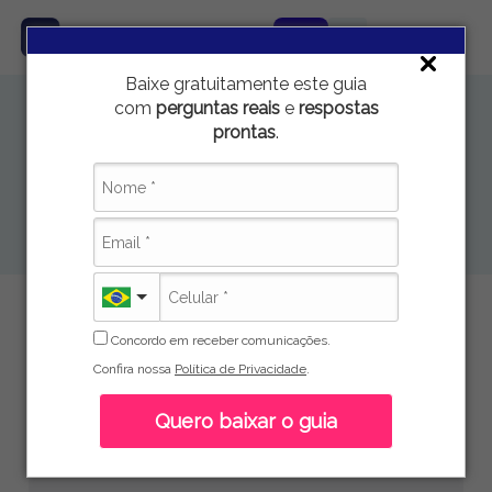
Baixe gratuitamente este guia
com
perguntas reais
e
respostas
Fale Conosco
prontas
.
Estamos aqui para ajudar! Entre em contato conosco
através do formulário abaixo ou pelos nossos canais de
atendimento.
Envie sua mensagem
Concordo em receber comunicações.
Nome Completo
Confira nossa
Política de Privacidade
.
Quero baixar o guia
E-mail