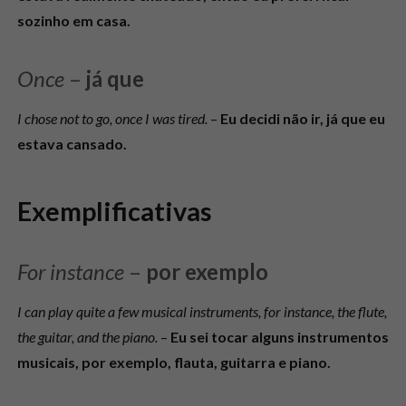
sozinho em casa.
Once
–
já que
I chose not to go, once I was tired.
–
Eu decidi não ir, já que eu
estava cansado.
Exemplificativas
For instance
–
por exemplo
I can play quite a few musical instruments, for instance, the flute,
the guitar, and the piano.
–
Eu sei tocar alguns instrumentos
musicais, por exemplo, flauta, guitarra e piano.