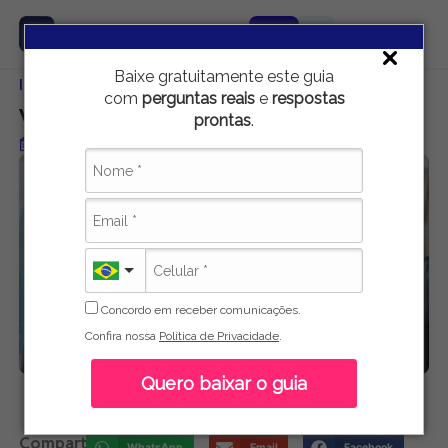
Baixe gratuitamente este guia
Início
Educação
Você sabe o que são as linking words?
com
perguntas reais
e
respostas
Você sabe o que são as linking words?
prontas
.
Publicado em 16 de maio de 2021
Concordo em receber comunicações.
Confira nossa
Política de Privacidade
.
Quero baixar o guia
Marco Lobo
Compartilhe:
WhatsApp
Email
Facebook