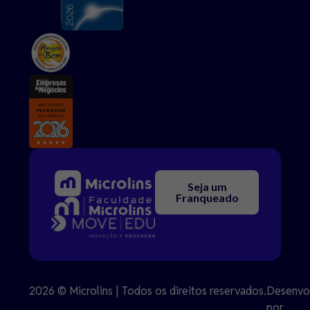
Seja um
Franqueado
2026 © Microlins | Todos os direitos reservados.
Desenvo
por