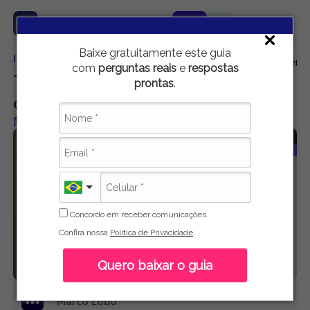
Baixe gratuitamente este guia
Início
Educação
Truques do Word que você precisa conhecer
com
perguntas reais
e
respostas
Truques do Word que você precisa
prontas
.
conhecer
Publicado em 16 de maio de 2021
Concordo em receber comunicações.
Confira nossa
Política de Privacidade
.
Quero baixar o guia
Marco Lobo