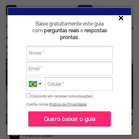
Baixe gratuitamente este guia
Início
Educação
A importância da informática para a criançada
com
perguntas reais
e
respostas
A importância da informática para a
prontas
.
criançada
Publicado em 16 de maio de 2021
Concordo em receber comunicações.
Confira nossa
Política de Privacidade
.
Quero baixar o guia
Marco Lobo