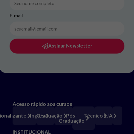
E-mail
Assinar Newsletter
Acesso rápido aos cursos
Pós-
ionalizante
Inglês
Graduação
Técnico
EJA
Graduação
INSTITUCIONAL