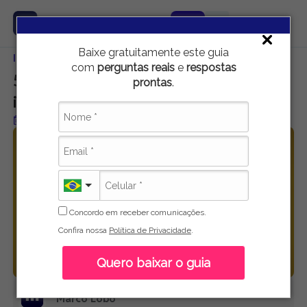
Baixe gratuitamente este guia
Início
Educação
5 filmes de superação para você se inspirar
com
perguntas reais
e
respostas
5 filmes de superação para você se
prontas
.
inspirar
Publicado em 16 de maio de 2021
Concordo em receber comunicações.
Confira nossa
Política de Privacidade
.
Quero baixar o guia
Marco Lobo