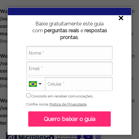
Warning
: Attempt to read property "taxonomy" on null in
/var/www/vhosts/localhost/html/wp-
Baixe gratuitamente este guia
content/plugins/seo-by-rank-
com
perguntas reais
e
respostas
math/includes/frontend/paper/class-taxonomy.php
on
prontas
.
line
49
Warning
: Attempt to read property "taxonomy" on null in
/var/www/vhosts/localhost/html/wp-
content/plugins/seo-by-rank-
math/includes/frontend/paper/class-taxonomy.php
on
line
54
Concordo em receber comunicações.
Warning
: Attempt to read property "taxonomy" on null in
Confira nossa
Política de Privacidade
.
/var/www/vhosts/localhost/html/wp-
content/plugins/seo-by-rank-math/includes/class-
Quero baixar o guia
term.php
on line
110