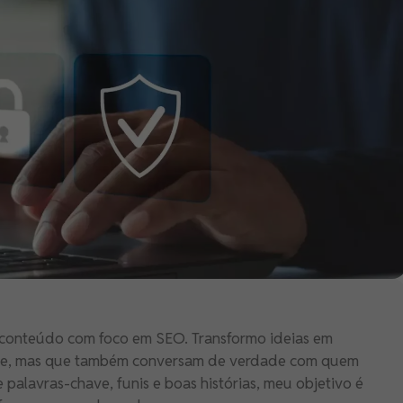
de conteúdo com foco em SEO. Transformo ideias em
le, mas que também conversam de verdade com quem
e palavras-chave, funis e boas histórias, meu objetivo é