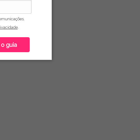
omunicações.
rivacidade
.
 o guia