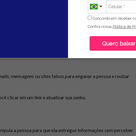
nça digital tenham mais oportunidades no mercado de trabalho.
Concordo em receber c
aças na internet?
Confira nossa
Política de P
Quero baixar
teger. Veja as ameaças mais comuns:
ils, mensagens ou sites falsos para enganar a pessoa e roubar
ê clicar em um link e atualizar sua senha.
nipula a pessoa para que ela entregue informações sem perceber.