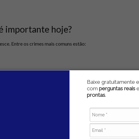
 é importante hoje?
resce. Entre os crimes mais comuns estão:
Baixe gratuitamente e
com
perguntas reais
prontas
.
ois que já foram vítimas de um golpe. O problema é que, na
adas com segurança da informação, o que faz com que