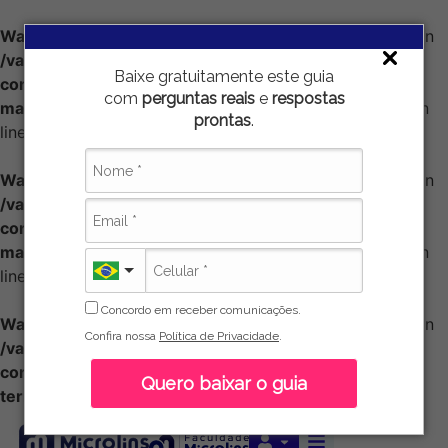
Warning
: Attempt to read property "taxonomy" on null in
/var/www/vhosts/localhost/html/wp-
Baixe gratuitamente este guia
content/plugins/seo-by-rank-
com
perguntas reais
e
respostas
math/includes/frontend/paper/class-taxonomy.php
on
prontas
.
line
49
Warning
: Attempt to read property "taxonomy" on null in
/var/www/vhosts/localhost/html/wp-
content/plugins/seo-by-rank-
math/includes/frontend/paper/class-taxonomy.php
on
line
54
Concordo em receber comunicações.
Warning
: Attempt to read property "taxonomy" on null in
Confira nossa
Política de Privacidade
.
/var/www/vhosts/localhost/html/wp-
content/plugins/seo-by-rank-math/includes/class-
Quero baixar o guia
term.php
on line
110