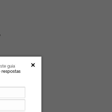
a
ste guia
e
respostas