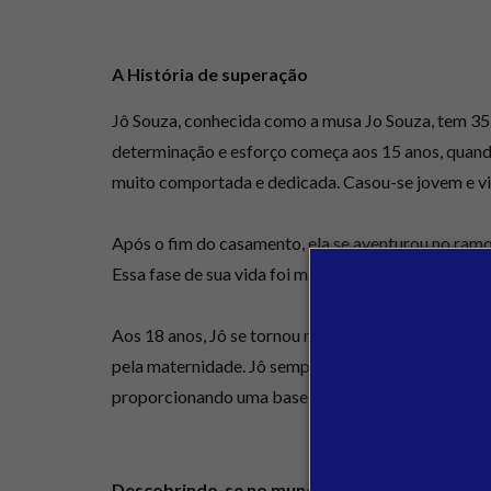
A História de superação
Jô Souza, conhecida como a musa Jo Souza, tem 35 
determinação e esforço começa aos 15 anos, quando
muito comportada e dedicada. Casou-se jovem e v
Após o fim do casamento, ela se aventurou no ramo
Essa fase de sua vida foi marcada por um esforço co
Aos 18 anos, Jô se tornou mãe. Criar seu filho so
pela maternidade. Jô sempre se esforçou para dar 
proporcionando uma base sólida para seu crescim
Descobrindo-se no mundo digital