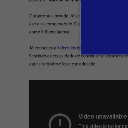
Durante sua jornada, Jô se descobriu no mundo da 
carreira como modelo. Essa experiência abriu porta
como influenciadora.
Jô conheceu a
Microlins
há muitos anos, onde fez u
Sentindo a necessidade de continuar se aprimorand
agora também oferece graduação.