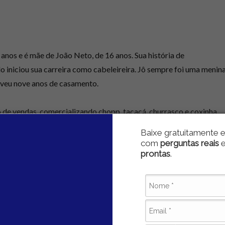
anos e é mãe de João Neto, de 16 anos. Sua história de
 iniciou sua carreira como cabeleireira. Jô sempre foi uma menin
iveu nove anos de casamento.
 de vendas, comercializando chopp, tacacá, churrasco e coxinha.
nstante para garantir o sustento de sua família.
Baixe gratuitamente e
com
perguntas reais
prontas
.
zinha a fez desenvolver uma empatia enorme e um amor profundo
o melhor para João Neto, ensinando-lhe valores importantes e
ento.