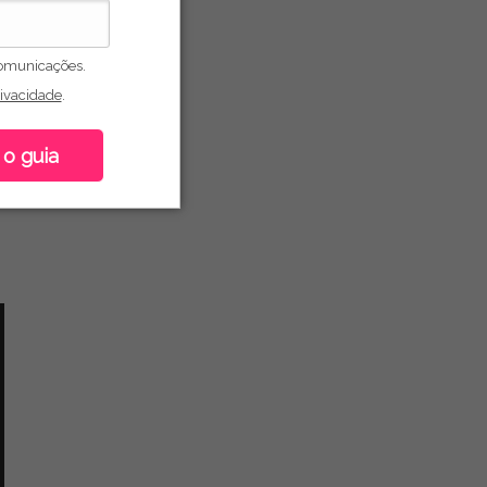
omunicações.
rivacidade
.
 o guia