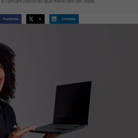
e contam histórias que merecem ser lidas.
Facebook
X
LinkedIn