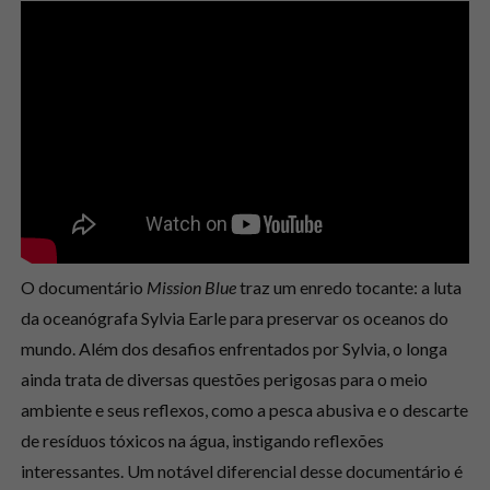
O documentário
Mission Blue
traz um enredo tocante: a luta
da oceanógrafa Sylvia Earle para preservar os oceanos do
mundo. Além dos desafios enfrentados por Sylvia, o longa
ainda trata de diversas questões perigosas para o meio
ambiente e seus reflexos, como a pesca abusiva e o descarte
de resíduos tóxicos na água, instigando reflexões
interessantes. Um notável diferencial desse documentário é