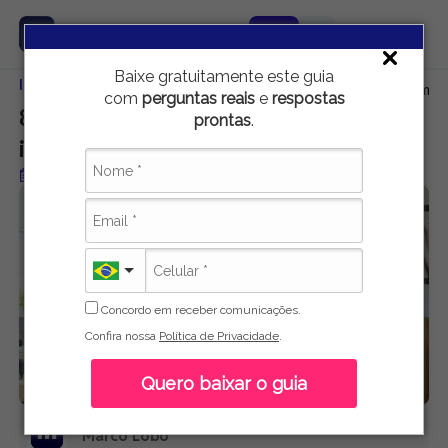
Baixe gratuitamente este guia
Início
Educação
8 documentários para você praticar inglês em ca
com
perguntas reais
e
respostas
8 documentários para você praticar
prontas
.
inglês em casa
Publicado em 16 de maio de 2021
Concordo em receber comunicações.
Confira nossa
Política de Privacidade
.
Quero baixar o guia
Marco Lobo