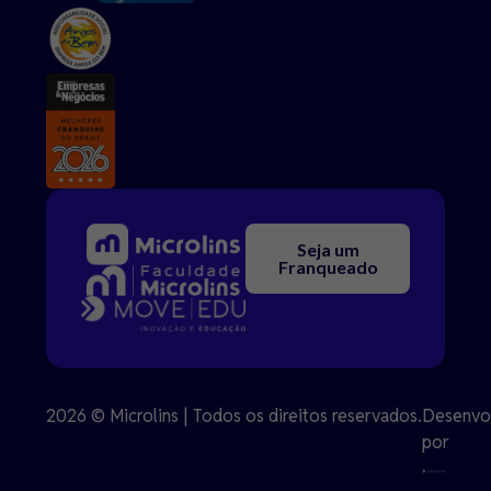
Seja um
Franqueado
2026 © Microlins | Todos os direitos reservados.
Desenvo
por