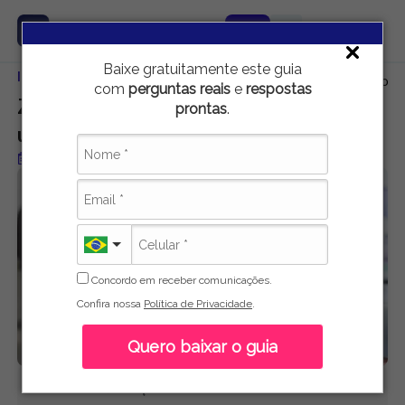
Baixe gratuitamente este guia
Início
Carreira e Emprego
Zona de conforto: o que é e quando el
com
perguntas reais
e
respostas
Zona de conforto: o que é e quando ela é
prontas
.
um problema
Publicado em 27 de setembro de 2023
Concordo em receber comunicações.
Confira nossa
Política de Privacidade
.
Quero baixar o guia
Ariadni Siqueira