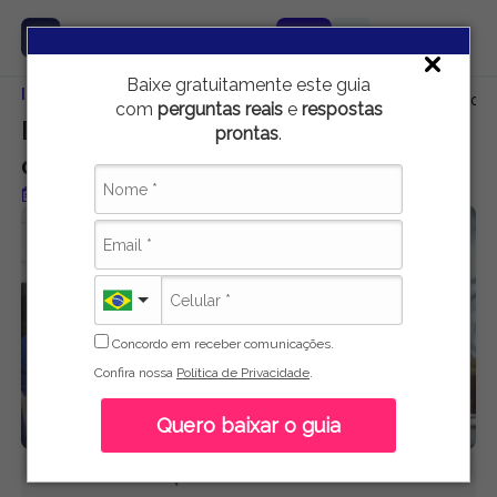
Baixe gratuitamente este guia
Início
Carreira e Emprego
Do papel para a prática: o verdadeiro 
com
perguntas reais
e
respostas
Do papel para a prática: o verdadeiro
prontas
.
currículo vencedor
Publicado em 22 de janeiro de 2024
Concordo em receber comunicações.
Confira nossa
Política de Privacidade
.
Quero baixar o guia
Ariadni Siqueira