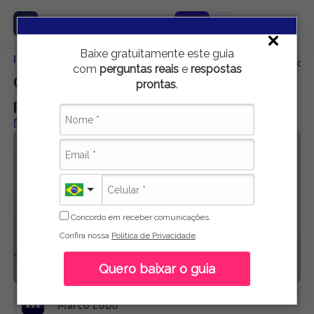
Baixe gratuitamente este guia
Início
Carreira e Emprego
Qual a diferença entre curso técnico e 
com
perguntas reais
e
respostas
Qual a diferença entre curso técnico e
prontas
.
profissionalizante?
Publicado em 23 de junho de 2021
Concordo em receber comunicações.
Confira nossa
Política de Privacidade
.
Quero baixar o guia
Marco Lobo