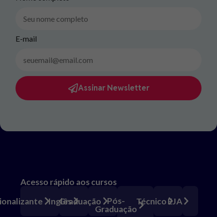
E-mail
Assinar Newsletter
Acesso rápido aos cursos
Pós-
ionalizante
Inglês
Graduação
Técnico
EJA
Graduação