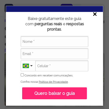
Baixe gratuitamente este guia
Início
Carreira e Emprego
Quais são as principais vantagens e de
com
perguntas reais
e
respostas
Quais são as principais vantagens e
prontas
.
desvantagens do trabalho em home
office?
Publicado em 16 de maio de 2021
Concordo em receber comunicações.
Confira nossa
Política de Privacidade
.
Quero baixar o guia