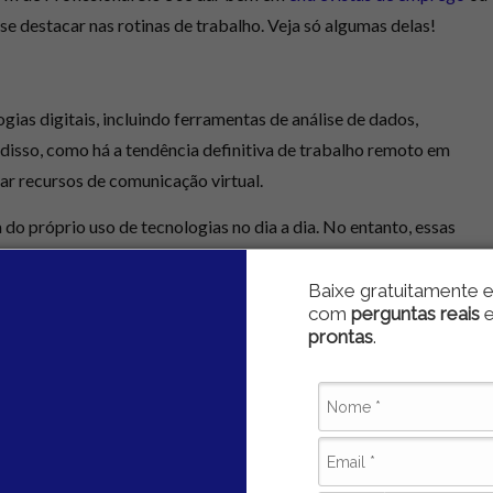
se destacar nas rotinas de trabalho. Veja só algumas delas!
gias digitais
, incluindo ferramentas de análise de dados,
isso, como há a tendência definitiva de trabalho remoto em
r recursos de comunicação virtual.
 do próprio uso de tecnologias no dia a dia. No entanto, essas
eio de
cursos profissionalizantes
.
Baixe gratuitamente e
com
perguntas reais
prontas
.
áveis a ambientes em constante mudança
, ajustando-se
ercado e mudanças nas demandas do trabalho. Essas são
tualmente: as famosas
soft skills
.
forma criativa e
abordar problemas complexos com soluções
os caminhos e ter mais adaptabilidade frente a cenários