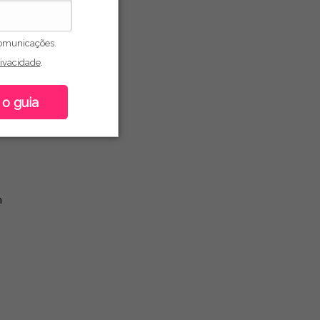
omunicações.
rivacidade
.
o
 o guia
m