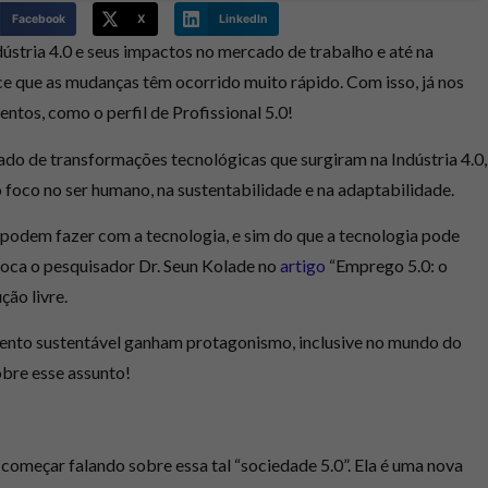
Facebook
X
LinkedIn
dústria 4.0 e seus impactos no mercado de trabalho e até na
ce que as mudanças têm ocorrido muito rápido. Com isso, já nos
entos, como o perfil de
Profissional 5.0
!
o de transformações tecnológicas que surgiram na Indústria 4.0,
o
foco no ser humano, na sustentabilidade e na adaptabilidade.
s podem fazer com a tecnologia, e sim do que
a tecnologia pode
loca o pesquisador Dr.
Seun
Kolade
no
artigo
“Emprego 5.0: o
ção livre.
ento sustentável ganham protagonismo, inclusive no mundo do
obre esse assunto!
 começar falando sobre essa tal “sociedade 5.0”. Ela é uma nova