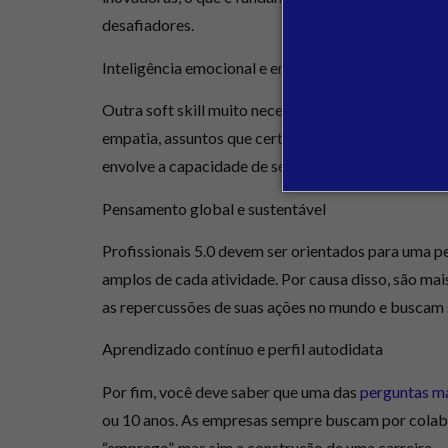
desafiadores.
Inteligência emocional e empatia
Outra
soft skill
muito necessária é a capacidade de
empatia, assuntos que certamente aparecem nos
c
envolve a capacidade de
se comunicar efetivament
Pensamento global e sustentável
Profissionais 5.0 devem ser orientados para uma pe
amplos de cada atividade. Por causa disso, são
mais
as repercussões de suas ações no mundo e buscam 
Aprendizado contínuo e perfil autodidata
Por fim, você deve saber que uma das
perguntas ma
ou 10 anos. As empresas sempre buscam por colab
“emprego”, mas sim a construção de uma carreira.