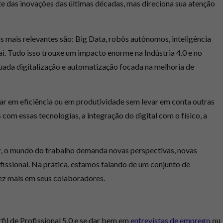
te das inovações das últimas décadas, mas direciona sua atenção
s mais relevantes são: Big Data, robôs autônomos, inteligência
í vai. Tudo isso trouxe um impacto enorme na Indústria 4.0 e no
ada digitalização e automatização focada na melhoria de
r em eficiência ou em produtividade sem levar em conta outras
 com essas tecnologias, a integração do digital com o físico, a
ez, o mundo do trabalho demanda novas perspectivas, novas
fissional
. Na prática, estamos falando de um conjunto de
ez mais em seus colaboradores.
fil de Profissional 5.0 e se dar bem em
entrevistas de emprego
ou