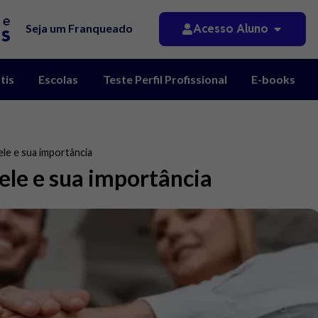
Acesso Aluno
Seja um Franqueado
tis
Escolas
Teste Perfil Profissional
E-books
ele e sua importância
 ele e sua importância