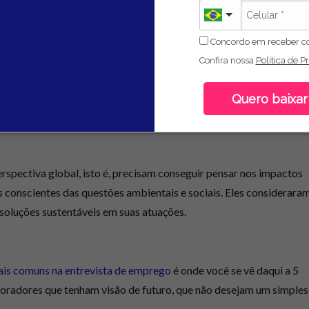
Concordo em receber c
Confira nossa
Política de P
 relacionamento interpessoal, que exige inteligência emocional e
ursos em alta
para se desenvolver pessoal e profissionalmente. Iss
Quero baixar
e, colaborar e entender as emoções e necessidades dos outros
.
rspectiva global, isto é, precisam conseguir pensar nos impactos
 conscientes das questões ambientais e sociais
. Eles considerara
soluções sustentáveis em suas atuações.
is comuns na entrevista de emprego
é onde você se vê daqui a 5
oradores que tenham visão de futuro, que não desejam um simples