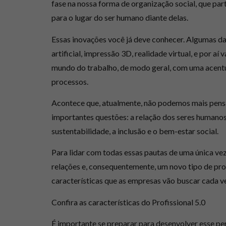
fase na nossa forma de organização social, que par
para
o lugar do ser humano diante delas
.
Essas inovações você já deve conhecer. Algumas da
artificial, impressão 3D, realidade virtual, e por a
mundo do trabalho, de modo geral, com uma acentu
processos.
Acontece que, atualmente,
não podemos mais pensa
importantes questões
: a relação dos seres humanos
sustentabilidade, a inclusão e o bem-estar social.
Para lidar com todas essas pautas de uma única v
relações e, consequentemente, um
novo tipo de pro
características que as empresas vão buscar cada v
Confira as características do Profissional 5.0
É importante se preparar para desenvolver esse per