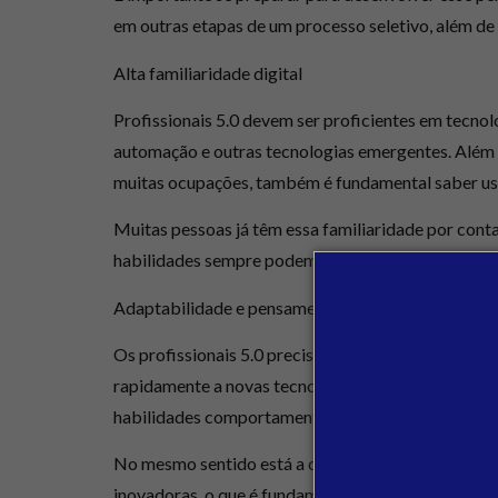
em outras etapas de um processo seletivo, além de 
Alta familiaridade digital
Profissionais 5.0 devem ser
proficientes em tecnolo
automação e outras tecnologias emergentes. Além d
muitas ocupações, também é fundamental saber usa
Muitas pessoas já têm essa familiaridade por conta
habilidades sempre podem ser aprimoradas por m
Adaptabilidade e pensamento criativo
Os profissionais 5.0 precisam ser
altamente adapt
rapidamente a novas tecnologias, tendências de m
habilidades comportamentais muito procuradas a
No mesmo sentido está a capacidade de pensar de 
inovadoras
, o que é fundamental para enxergar nov