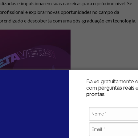
izadas e impulsionarem suas carreiras para o próximo nível. Se
 profissional e explorar novas oportunidades no campo da
 aprendizado e descoberta com uma pós-graduação em tecnologia.
Baixe gratuitamente e
com
perguntas reais
prontas
.