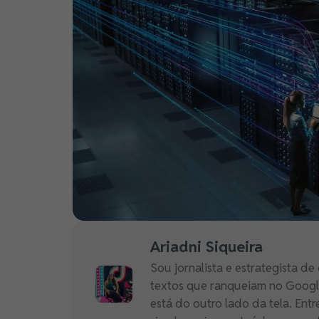
Ariadni Siqueira
Sou jornalista e estrategista 
textos que ranqueiam no Goog
está do outro lado da tela. Entr