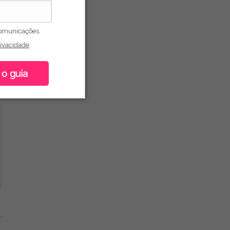
omunicações.
rivacidade
.
 o guia