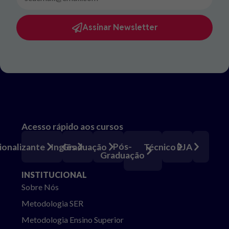
Assinar Newsletter
Acesso rápido aos cursos
Pós-
ionalizante
Inglês
Graduação
Técnico
EJA
Graduação
INSTITUCIONAL
Sobre Nós
Metodologia SER
Metodologia Ensino Superior