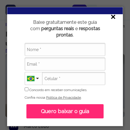
Baixe gratuitamente este guia
Início
Carreira e Emprego
Entenda a importância de investir em 
com
perguntas reais
e
respostas
Entenda a importância de investir em
prontas
.
uma graduação
Publicado em 22 de setembro de 2022
Concordo em receber comunicações.
Confira nossa
Política de Privacidade
.
Quero baixar o guia
Marco Lobo