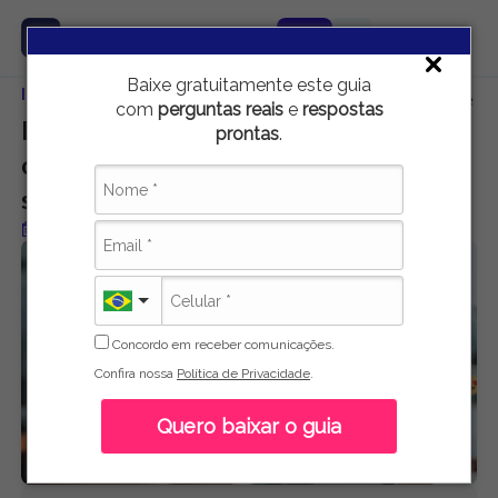
Baixe gratuitamente este guia
Início
Carreira e Emprego
Influenciador digital: descubra o que é
com
perguntas reais
e
respostas
Influenciador digital: descubra o que é,
prontas
.
como trabalha e como alcançar o
sucesso na área
Publicado em 16 de agosto de 2023
Concordo em receber comunicações.
Confira nossa
Política de Privacidade
.
Quero baixar o guia