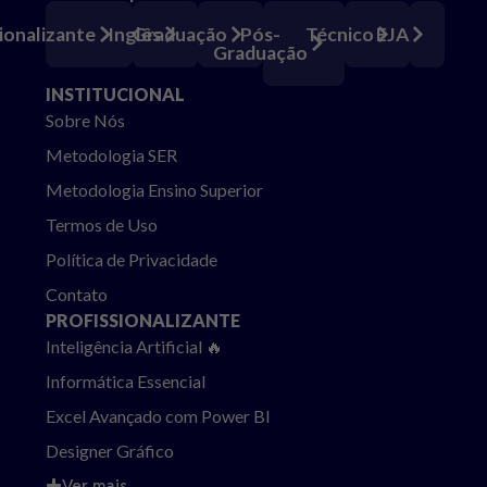
Pós-
ionalizante
Inglês
Graduação
Técnico
EJA
Graduação
INSTITUCIONAL
Sobre Nós
Metodologia SER
Metodologia Ensino Superior
Termos de Uso
Política de Privacidade
Contato
PROFISSIONALIZANTE
Inteligência Artificial 🔥
Informática Essencial
Excel Avançado com Power BI
Designer Gráfico
Ver mais