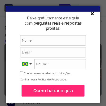
Baixe gratuitamente este guia
Início
Carreira e Emprego
Como responder à pergunta “como você 
com
perguntas reais
e
respostas
Como responder à pergunta “como você
prontas
.
se vê daqui a 5 anos?”
Publicado em 16 de maio de 2021
Concordo em receber comunicações.
Confira nossa
Política de Privacidade
.
Quero baixar o guia
Marco Lobo