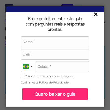
Baixe gratuitamente este guia
Início
Carreira e Emprego
Como lidar com erros no trabalho: pass
com
perguntas reais
e
respostas
Como lidar com erros no trabalho:
prontas
.
passos para aprender, não travar
Publicado em 30 de junho de 2026
Concordo em receber comunicações.
Confira nossa
Política de Privacidade
.
Quero baixar o guia
Pedro Luis