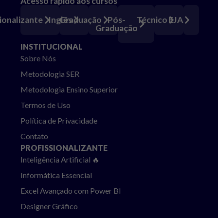
Acesso rápido aos cursos
Pós-
ionalizante
Inglês
Graduação
Técnico
EJA
Graduação
INSTITUCIONAL
Sobre Nós
Metodologia SER
Metodologia Ensino Superior
Termos de Uso
Política de Privacidade
Contato
PROFISSIONALIZANTE
Inteligência Artificial 🔥
Informática Essencial
Excel Avançado com Power BI
Designer Gráfico