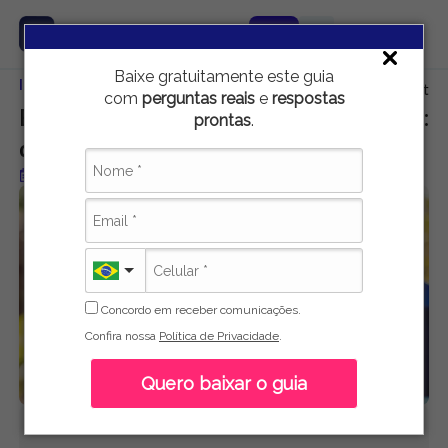
Baixe gratuitamente este guia
Início
Carreira e Emprego
Bacharelado, Tecnólogo ou Licenciatura
com
perguntas reais
e
respostas
Bacharelado, Tecnólogo ou Licenciatura:
prontas
.
qual tipo de graduação escolher?
Publicado em 20 de maio de 2025
Concordo em receber comunicações.
Confira nossa
Política de Privacidade
.
Quero baixar o guia
Ana Lencioni