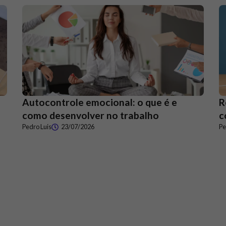
Autocontrole emocional: o que é e
R
como desenvolver no trabalho
c
Pedro Luis
23/07/2026
Pe