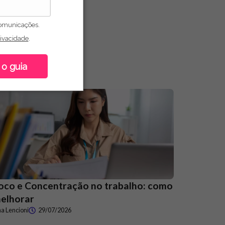
omunicações.
rivacidade
.
 o guia
oco e Concentração no trabalho: como
elhorar
a Lencioni
29/07/2026