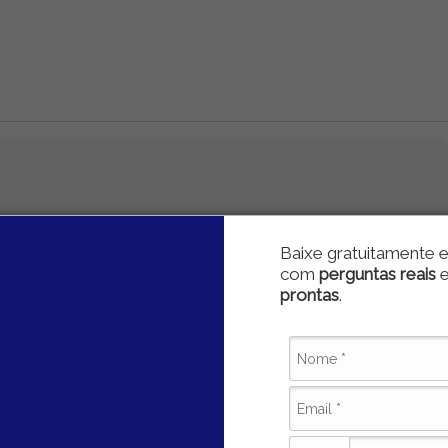
Baixe gratuitamente e
com
perguntas reais
prontas
.
 e-mail. Assine nossa newsletter gratuita.
Assinar grátis