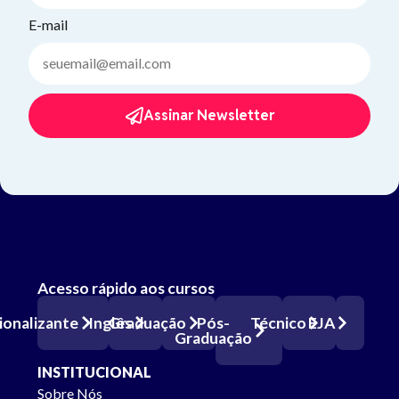
E-mail
Assinar Newsletter
Acesso rápido aos cursos
Pós-
ionalizante
Inglês
Graduação
Técnico
EJA
Graduação
INSTITUCIONAL
Sobre Nós