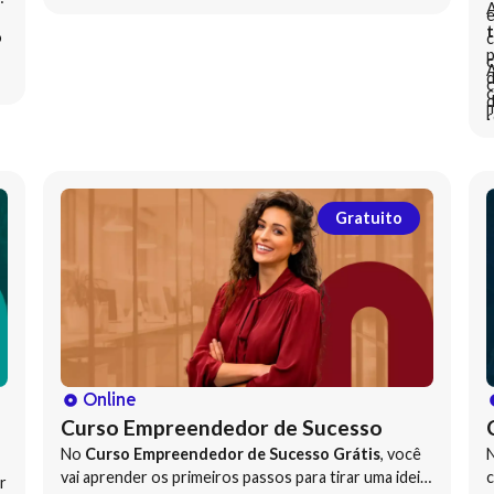
A
e
t
o
c
p
m
c
A
d
c
c
d
m
r
t
p
r
a
d
s
p
s
f
Gratuito
Online
Curso Empreendedor de Sucesso
No
Curso Empreendedor de Sucesso Grátis
, você
vai aprender os primeiros passos para tirar uma ideia
c
r