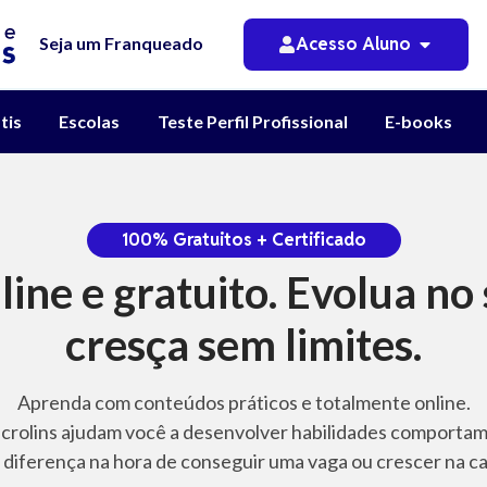
Acesso Aluno
Seja um Franqueado
tis
Escolas
Teste Perfil Profissional
E-books
100% Gratuitos + Certificado
ine e gratuito. Evolua no
cresça sem limites.
Aprenda com conteúdos práticos e totalmente online.
icrolins ajudam você a desenvolver habilidades comportame
diferença na hora de conseguir uma vaga ou crescer na ca