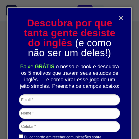
Descubra por que
tanta gente desiste
Categoria: Inglês
do inglês
(e como
não ser um deles!)
Baixe
GRÁTIS
o nosso e-book e descubra
os 5 motivos que travam seus estudos de
inglês — e como virar esse jogo de um
jeito simples. Preencha os campos abaixo:
Already, yet, just e still: quando usar?
Marco Lobo
06/29/2026
Eu concordo em receber comunicações sobre